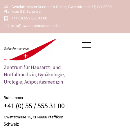
Geschäftshaus Seedamm-Center, Gwattstrasse 15, CH-8808
Pfäffikon SZ, Schweiz
+41 (0) 55 / 555 31 00
info@swiss-permanence.ch
Zentrum für Hausarzt- und
Notfallmedizin, Gynäkologie,
Urologie, Adipositasmedizin
Rufnummer
+41 (0) 55 / 555 31 00
Gwattstrasse 15, CH-8808 Pfäffikon
Schweiz