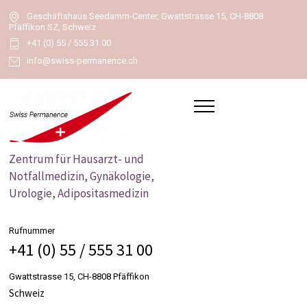
Geschäftshaus Seedamm-Center, Gwattstrasse 15, CH-8808
Pfäffikon SZ, Schweiz
+41 (0) 55 / 555 31 00
info@swiss-permanence.ch
Zentrum für Hausarzt- und
Notfallmedizin, Gynäkologie,
Urologie, Adipositasmedizin
Rufnummer
+41 (0) 55 / 555 31 00
Gwattstrasse 15, CH-8808 Pfäffikon
Schweiz