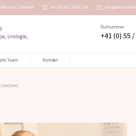
ffikon SZ, Schweiz
+41 (0) 55 / 555 31 00
info@swiss-perm
Rufnummer
d
+41 (0) 55 /
ie, Urologie,
rzte Team
Kontakt
 CONCERNS