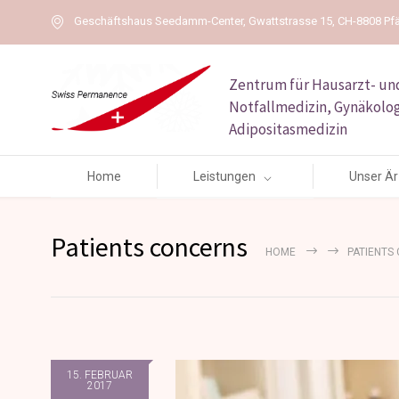
Geschäftshaus Seedamm-Center, Gwattstrasse 15, CH-8808 Pfä
Zentrum für Hausarzt- un
Notfallmedizin, Gynäkolog
Adipositasmedizin
Home
Leistungen
Unser Ä
Patients concerns
HOME
PATIENTS
15. FEBRUAR
2017