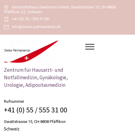
Geschäftshaus Seedamm-Center, Gwattstrasse 15, CH-8808
Pfäffikon SZ, Schweiz
+41 (0) 55 / 555 31 00
info@swiss-permanence.ch
Zentrum für Hausarzt- und
Notfallmedizin, Gynäkologie,
Urologie, Adipositasmedizin
Rufnummer
+41 (0) 55 / 555 31 00
Gwattstrasse 15, CH-8808 Pfäffikon
Schweiz