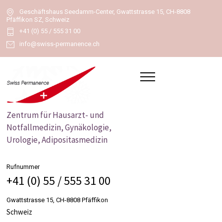
Geschäftshaus Seedamm-Center, Gwattstrasse 15, CH-8808
Pfäffikon SZ, Schweiz
+41 (0) 55 / 555 31 00
info@swiss-permanence.ch
Zentrum für Hausarzt- und
Notfallmedizin, Gynäkologie,
Urologie, Adipositasmedizin
Rufnummer
+41 (0) 55 / 555 31 00
Gwattstrasse 15, CH-8808 Pfäffikon
Schweiz