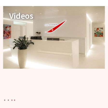
Videos
….