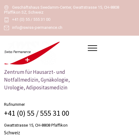
Geschäftshaus Seedamm-Center, Gwattstrasse 15, CH-8808
Pfäffikon SZ, Schweiz
+41 (0) 55 / 555 31 00
info@swiss-permanence.ch
Zentrum für Hausarzt- und
Notfallmedizin, Gynäkologie,
Urologie, Adipositasmedizin
Rufnummer
+41 (0) 55 / 555 31 00
Gwattstrasse 15, CH-8808 Pfäffikon
Schweiz